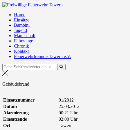
Zum
Freiwillige Feuerwehr Tawern
Inhalt
Home
springen
Einsätze
Bambini
Jugend
Mannschaft
Fahrzeuge
Chronik
Kontakt
Feuerwehrfreunde Tawern e.V.
Suchen
nach:
Gebäudebrand
Einsatznummer
01/2012
Datum
25.03.2012
Alarmierung
00:21 Uhr
Einsatzende
02:00 Uhr
Ort
Tawern