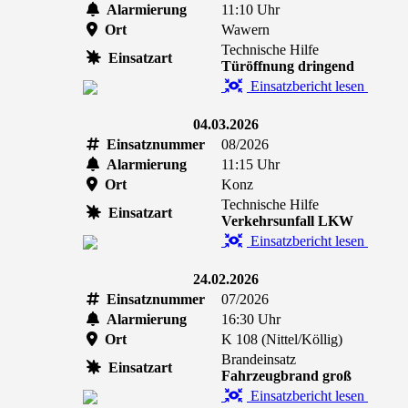
Alarmierung
11:10 Uhr
Ort
Wawern
Technische Hilfe
Einsatzart
Türöffnung dringend
Einsatzbericht lesen
04.03.2026
Einsatznummer
08/2026
Alarmierung
11:15 Uhr
Ort
Konz
Technische Hilfe
Einsatzart
Verkehrsunfall LKW
Einsatzbericht lesen
24.02.2026
Einsatznummer
07/2026
Alarmierung
16:30 Uhr
Ort
K 108 (Nittel/Köllig)
Brandeinsatz
Einsatzart
Fahrzeugbrand groß
Einsatzbericht lesen