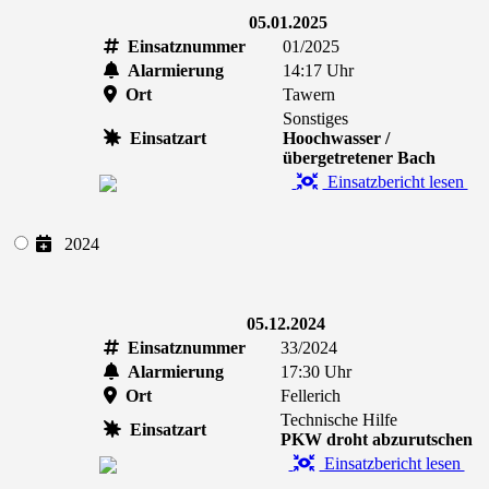
05.01.2025
Einsatznummer
01/2025
Alarmierung
14:17 Uhr
Ort
Tawern
Sonstiges
Einsatzart
Hoochwasser /
übergetretener Bach
Einsatzbericht lesen
2024
05.12.2024
Einsatznummer
33/2024
Alarmierung
17:30 Uhr
Ort
Fellerich
Technische Hilfe
Einsatzart
PKW droht abzurutschen
Einsatzbericht lesen