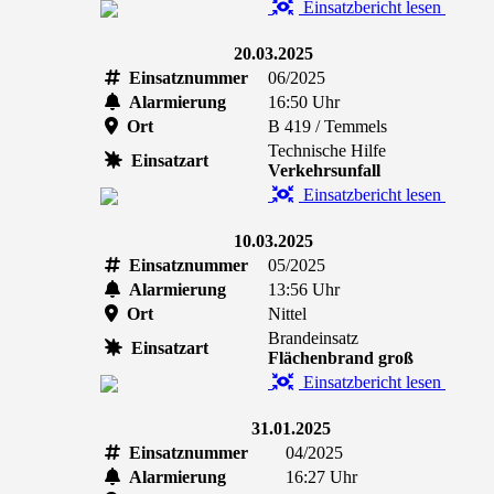
Einsatzbericht lesen
20.03.2025
Einsatznummer
06/2025
Alarmierung
16:50 Uhr
Ort
B 419 / Temmels
Technische Hilfe
Einsatzart
Verkehrsunfall
Einsatzbericht lesen
10.03.2025
Einsatznummer
05/2025
Alarmierung
13:56 Uhr
Ort
Nittel
Brandeinsatz
Einsatzart
Flächenbrand groß
Einsatzbericht lesen
31.01.2025
Einsatznummer
04/2025
Alarmierung
16:27 Uhr