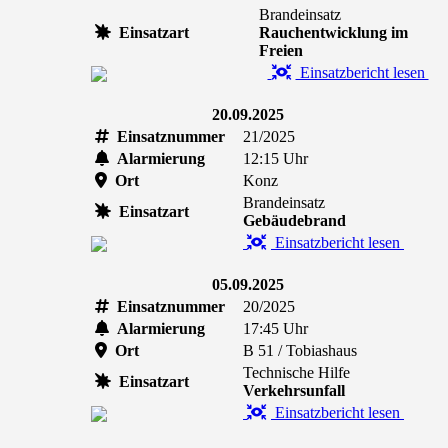
Brandeinsatz
Einsatzart
Rauchentwicklung im
Freien
Einsatzbericht lesen
20.09.2025
Einsatznummer
21/2025
Alarmierung
12:15 Uhr
Ort
Konz
Brandeinsatz
Einsatzart
Gebäudebrand
Einsatzbericht lesen
05.09.2025
Einsatznummer
20/2025
Alarmierung
17:45 Uhr
Ort
B 51 / Tobiashaus
Technische Hilfe
Einsatzart
Verkehrsunfall
Einsatzbericht lesen