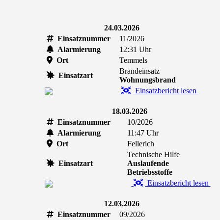
24.03.2026
Einsatznummer
11/2026
Alarmierung
12:31 Uhr
Ort
Temmels
Brandeinsatz
Einsatzart
Wohnungsbrand
Einsatzbericht lesen
18.03.2026
Einsatznummer
10/2026
Alarmierung
11:47 Uhr
Ort
Fellerich
Technische Hilfe
Einsatzart
Auslaufende
Betriebsstoffe
Einsatzbericht lesen
12.03.2026
Einsatznummer
09/2026