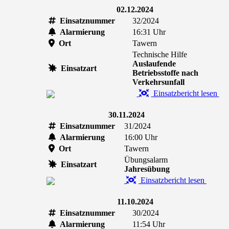
02.12.2024
Einsatznummer
32/2024
Alarmierung
16:31 Uhr
Ort
Tawern
Technische Hilfe
Auslaufende
Einsatzart
Betriebsstoffe nach
Verkehrsunfall
Einsatzbericht lesen
30.11.2024
Einsatznummer
31/2024
Alarmierung
16:00 Uhr
Ort
Tawern
Übungsalarm
Einsatzart
Jahresübung
Einsatzbericht lesen
11.10.2024
Einsatznummer
30/2024
Alarmierung
11:54 Uhr