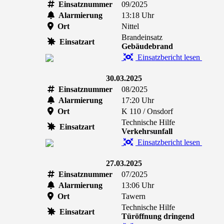
Einsatznummer
09/2025
Alarmierung
13:18 Uhr
Ort
Nittel
Brandeinsatz
Einsatzart
Gebäudebrand
Einsatzbericht lesen
30.03.2025
Einsatznummer
08/2025
Alarmierung
17:20 Uhr
Ort
K 110 / Onsdorf
Technische Hilfe
Einsatzart
Verkehrsunfall
Einsatzbericht lesen
27.03.2025
Einsatznummer
07/2025
Alarmierung
13:06 Uhr
Ort
Tawern
Technische Hilfe
Einsatzart
Türöffnung dringend