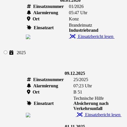
08.01.2026
Einsatznummer
01/2026
Alarmierung
05:47 Uhr
Ort
Konz
Brandeinsatz
Einsatzart
Industriebrand
Einsatzbericht lesen
2025
09.12.2025
Einsatznummer
25/2025
Alarmierung
07:23 Uhr
Ort
B 51
Technische Hilfe
Einsatzart
Absicherung nach
Verkehrsunfall
Einsatzbericht lesen
01.11.2025