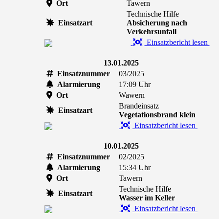
Ort
Tawern
Technische Hilfe
Einsatzart
Absicherung nach
Verkehrsunfall
Einsatzbericht lesen
13.01.2025
Einsatznummer
03/2025
Alarmierung
17:09 Uhr
Ort
Wawern
Brandeinsatz
Einsatzart
Vegetationsbrand klein
Einsatzbericht lesen
10.01.2025
Einsatznummer
02/2025
Alarmierung
15:34 Uhr
Ort
Tawern
Technische Hilfe
Einsatzart
Wasser im Keller
Einsatzbericht lesen