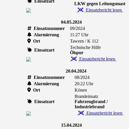
Einsatzart
LKW gegen Leitungsmast
Einsatzbericht lesen
04.05.2024
Einsatznummer
09/2024
Alarmierung
11:27 Uhr
Ort
Tawern / K 112
Technische Hilfe
Einsatzart
Ölspur
Einsatzbericht lesen
20.04.2024
Einsatznummer
08/2024
Alarmierung
20:22 Uhr
Ort
Könen
Brandeinsatz
Einsatzart
Fahrzeugbrand /
Industriebrand
Einsatzbericht lesen
15.04.2024