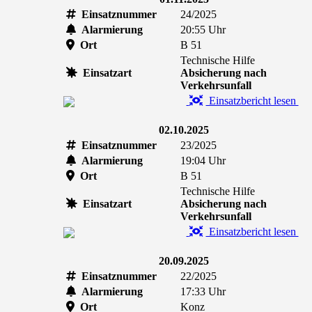
Einsatznummer
24/2025
Alarmierung
20:55 Uhr
Ort
B 51
Technische Hilfe
Einsatzart
Absicherung nach
Verkehrsunfall
Einsatzbericht lesen
02.10.2025
Einsatznummer
23/2025
Alarmierung
19:04 Uhr
Ort
B 51
Technische Hilfe
Einsatzart
Absicherung nach
Verkehrsunfall
Einsatzbericht lesen
20.09.2025
Einsatznummer
22/2025
Alarmierung
17:33 Uhr
Ort
Konz