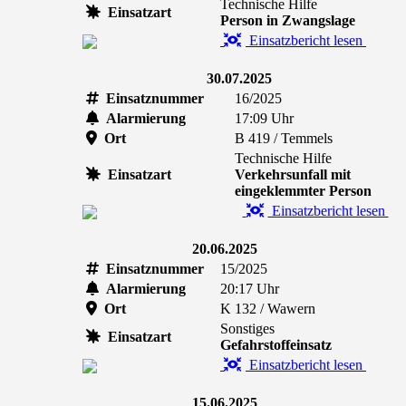
Technische Hilfe
Einsatzart
Person in Zwangslage
Einsatzbericht lesen
30.07.2025
Einsatznummer
16/2025
Alarmierung
17:09 Uhr
Ort
B 419 / Temmels
Technische Hilfe
Einsatzart
Verkehrsunfall mit
eingeklemmter Person
Einsatzbericht lesen
20.06.2025
Einsatznummer
15/2025
Alarmierung
20:17 Uhr
Ort
K 132 / Wawern
Sonstiges
Einsatzart
Gefahrstoffeinsatz
Einsatzbericht lesen
15.06.2025