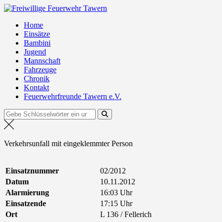
Zum
Freiwillige Feuerwehr Tawern
Inhalt
Home
springen
Einsätze
Bambini
Jugend
Mannschaft
Fahrzeuge
Chronik
Kontakt
Feuerwehrfreunde Tawern e.V.
Suchen
nach:
Verkehrsunfall mit eingeklemmter Person
Einsatznummer
02/2012
Datum
10.11.2012
Alarmierung
16:03 Uhr
Einsatzende
17:15 Uhr
Ort
L 136 / Fellerich