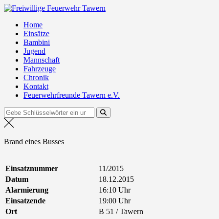
Zum
Freiwillige Feuerwehr Tawern
Inhalt
Home
springen
Einsätze
Bambini
Jugend
Mannschaft
Fahrzeuge
Chronik
Kontakt
Feuerwehrfreunde Tawern e.V.
Suchen
nach:
Brand eines Busses
Einsatznummer
11/2015
Datum
18.12.2015
Alarmierung
16:10 Uhr
Einsatzende
19:00 Uhr
Ort
B 51 / Tawern