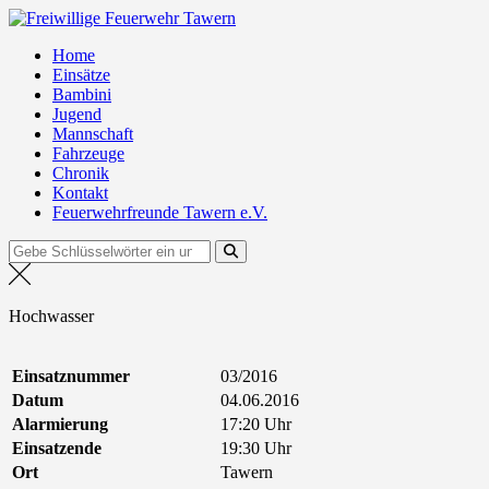
Zum
Freiwillige Feuerwehr Tawern
Inhalt
Home
springen
Einsätze
Bambini
Jugend
Mannschaft
Fahrzeuge
Chronik
Kontakt
Feuerwehrfreunde Tawern e.V.
Suchen
nach:
Hochwasser
Einsatznummer
03/2016
Datum
04.06.2016
Alarmierung
17:20 Uhr
Einsatzende
19:30 Uhr
Ort
Tawern