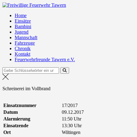
Zum
Freiwillige Feuerwehr Tawern
Inhalt
Home
springen
Einsätze
Bambini
Jugend
Mannschaft
Fahrzeuge
Chronik
Kontakt
Feuerwehrfreunde Tawern e.V.
Suchen
nach:
Schreinerei im Vollbrand
Einsatznummer
17/2017
Datum
09.12.2017
Alarmierung
11:50 Uhr
Einsatzende
13:30 Uhr
Ort
Wiltingen