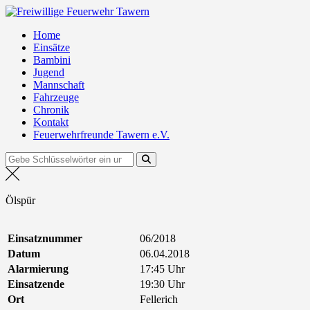
Zum
Freiwillige Feuerwehr Tawern
Inhalt
Home
springen
Einsätze
Bambini
Jugend
Mannschaft
Fahrzeuge
Chronik
Kontakt
Feuerwehrfreunde Tawern e.V.
Suchen
nach:
Ölspür
Einsatznummer
06/2018
Datum
06.04.2018
Alarmierung
17:45 Uhr
Einsatzende
19:30 Uhr
Ort
Fellerich