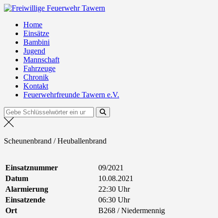
Zum
Freiwillige Feuerwehr Tawern
Inhalt
Home
springen
Einsätze
Bambini
Jugend
Mannschaft
Fahrzeuge
Chronik
Kontakt
Feuerwehrfreunde Tawern e.V.
Suchen
nach:
Scheunenbrand / Heuballenbrand
Einsatznummer
09/2021
Datum
10.08.2021
Alarmierung
22:30 Uhr
Einsatzende
06:30 Uhr
Ort
B268 / Niedermennig