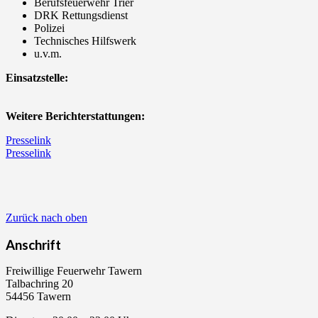
Berufsfeuerwehr Trier
DRK Rettungsdienst
Polizei
Technisches Hilfswerk
u.v.m.
Einsatzstelle:
Weitere Berichterstattungen:
Presselink
Presselink
Zurück nach oben
Anschrift
Freiwillige Feuerwehr Tawern
Talbachring 20
54456 Tawern