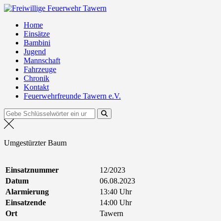
Zum
Freiwillige Feuerwehr Tawern
Inhalt
Home
springen
Einsätze
Bambini
Jugend
Mannschaft
Fahrzeuge
Chronik
Kontakt
Feuerwehrfreunde Tawern e.V.
Suchen
nach:
Umgestürzter Baum
Einsatznummer
12/2023
Datum
06.08.2023
Alarmierung
13:40 Uhr
Einsatzende
14:00 Uhr
Ort
Tawern