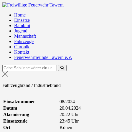
Zum
Freiwillige Feuerwehr Tawern
Inhalt
Home
springen
Einsätze
Bambini
Jugend
Mannschaft
Fahrzeuge
Chronik
Kontakt
Feuerwehrfreunde Tawern e.V.
Suchen
nach:
Fahrzeugbrand / Industriebrand
Einsatznummer
08/2024
Datum
20.04.2024
Alarmierung
20:22 Uhr
Einsatzende
23:45 Uhr
Ort
Könen